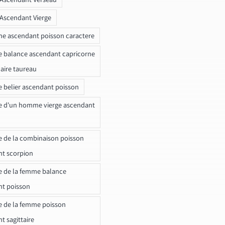
 Ascendant Vierge
ne ascendant poisson caractere
e balance ascendant capricorne
naire taureau
e belier ascendant poisson
e d'un homme vierge ascendant
e de la combinaison poisson
t scorpion
e de la femme balance
nt poisson
e de la femme poisson
t sagittaire