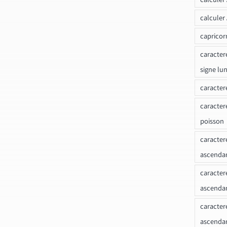
calculer
capricor
caracter
signe lu
caracter
caracter
poisson
caracter
ascendan
caracter
ascenda
caracter
ascendan