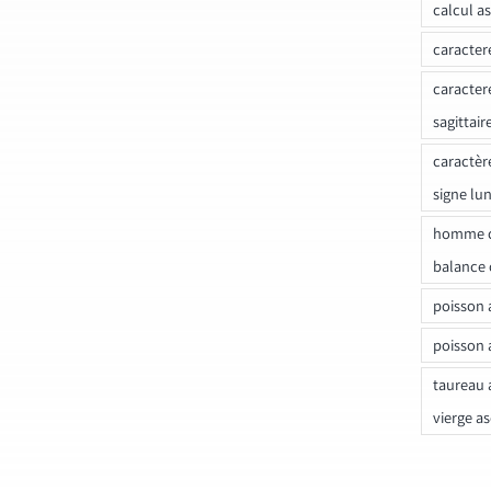
calcul a
caracter
caracter
sagittair
caractèr
signe lu
homme c
balance 
poisson 
poisson 
taureau 
vierge a