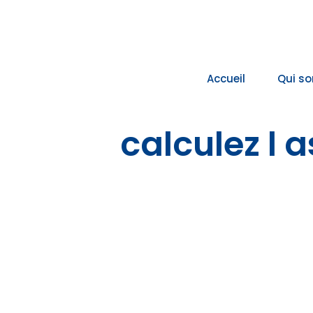
Passer
au
contenu
Accueil
Qui s
calculez l 