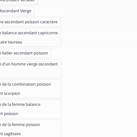
 Ascendant Vierge
ne ascendant poisson caractere
e balance ascendant capricorne
naire taureau
e belier ascendant poisson
e d'un homme vierge ascendant
e de la combinaison poisson
t scorpion
e de la femme balance
nt poisson
e de la femme poisson
t sagittaire