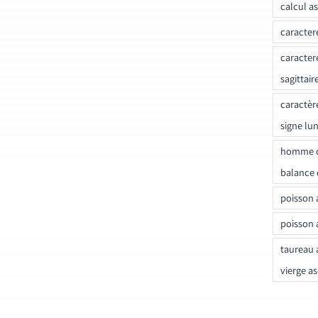
calcul a
caracter
caracter
sagittair
caractèr
signe lu
homme c
balance 
poisson 
poisson 
taureau 
vierge a