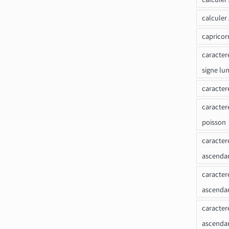
calculer
capricor
caracter
signe lu
caracter
caracter
poisson
caracter
ascendan
caracter
ascenda
caracter
ascendan