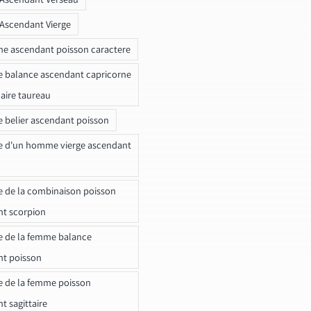
 Ascendant Vierge
ne ascendant poisson caractere
e balance ascendant capricorne
naire taureau
e belier ascendant poisson
e d'un homme vierge ascendant
e de la combinaison poisson
t scorpion
e de la femme balance
nt poisson
e de la femme poisson
t sagittaire