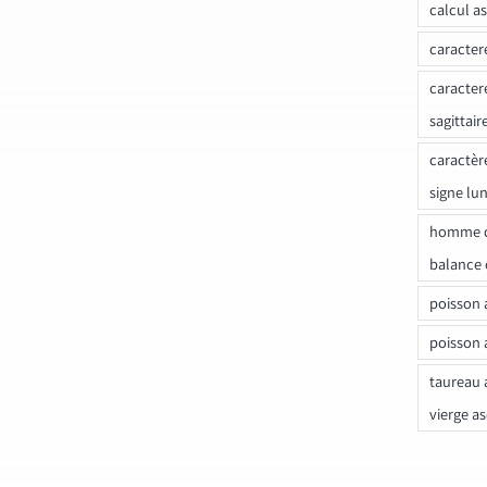
calcul a
caracter
caracter
sagittair
caractèr
signe lu
homme c
balance 
poisson 
poisson 
taureau 
vierge a