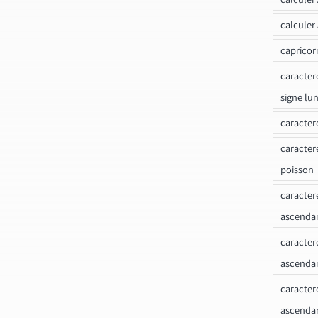
calculer
capricor
caracter
signe lu
caracter
caracter
poisson
caracter
ascendan
caracter
ascenda
caracter
ascendan