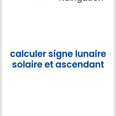
Accu
Qui sommes nou
Calculer mon Ascend
calculer signe lunaire
B
solaire et ascendant
Contactez-n