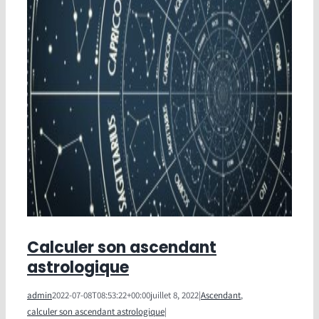
Calculer son ascendant
astrologique
admin
2022-07-08T08:53:22+00:00
juillet 8, 2022
|
Ascendant
,
calculer son ascendant astrologique
|