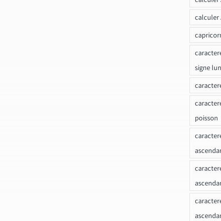
calculer
capricor
caracter
signe lu
caracter
caracter
poisson
caracter
ascendan
caracter
ascenda
caracter
ascendan