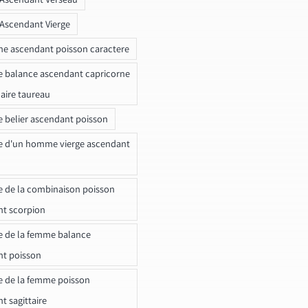
 Ascendant Vierge
ne ascendant poisson caractere
e balance ascendant capricorne
naire taureau
e belier ascendant poisson
e d'un homme vierge ascendant
e de la combinaison poisson
t scorpion
e de la femme balance
nt poisson
e de la femme poisson
t sagittaire