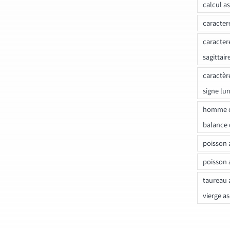
calcul a
caracter
caracter
sagittair
caractèr
signe lu
homme c
balance 
poisson 
poisson 
taureau 
vierge a