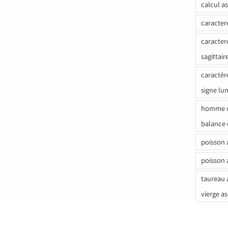
calcul a
caracter
caracter
sagittair
caractèr
signe lu
homme c
balance 
poisson 
poisson 
taureau 
vierge a