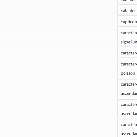
calculer
capricor
caracter
signe lu
caracter
caracter
poisson
caracter
ascendan
caracter
ascenda
caracter
ascendan