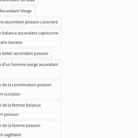
 Ascendant Vierge
ne ascendant poisson caractere
e balance ascendant capricorne
naire taureau
e belier ascendant poisson
e d'un homme vierge ascendant
e de la combinaison poisson
t scorpion
e de la femme balance
nt poisson
e de la femme poisson
t sagittaire