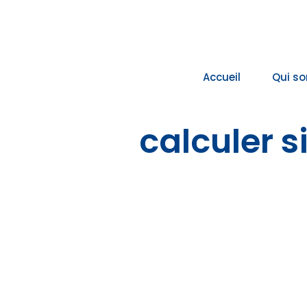
Passer
au
contenu
Accueil
Qui s
calculer 