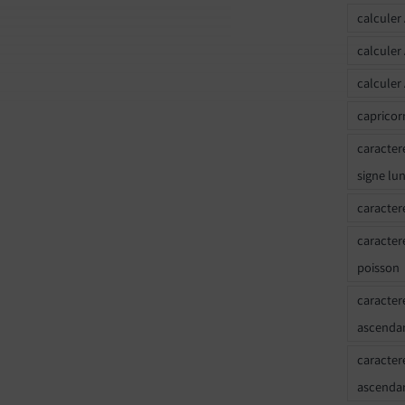
calculer
calculer
calculer
capricor
caracter
signe lu
caracter
caracter
poisson
caracter
ascendan
caracter
ascenda