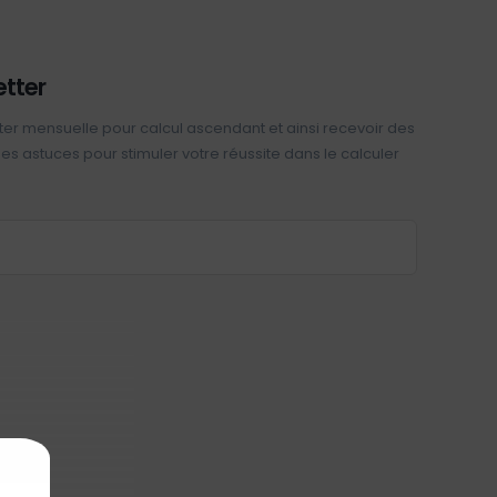
etter
ter mensuelle pour calcul ascendant et ainsi recevoir des
 des astuces pour stimuler votre réussite dans le calculer