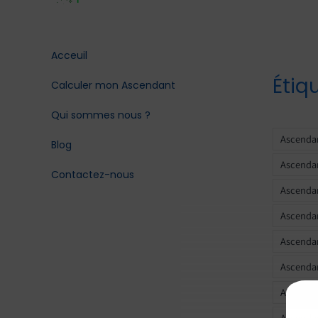
Acceuil
Étiq
Calculer mon Ascendant
Qui sommes nous ?
Ascendan
Blog
Ascendan
Contactez-nous
Ascendan
Ascendan
Ascenda
Ascendan
Ascendan
Ascendan