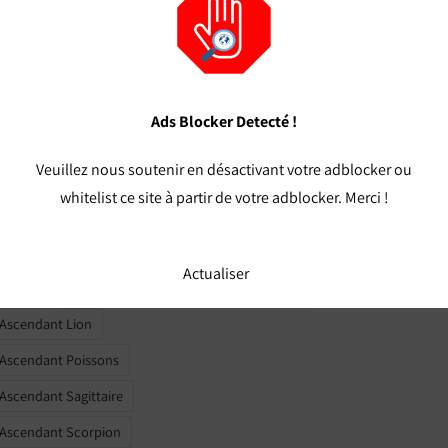
t Taureau calcul
t Verseau calcul
t Vierge calcul
Ads Blocker Detecté !
 Ascendant Balance
Veuillez nous soutenir en désactivant votre adblocker ou
 Ascendant Bélier
whitelist ce site à partir de votre adblocker. Merci !
 Ascendant Cancer
 Ascendant Capricorne
Actualiser
r Ascendant Gémeaux
 Ascendant Lion
 Ascendant Poissons
 Ascendant Sagittaire
 Ascendant Scorpion