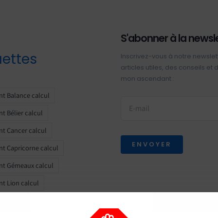
S'abonner à la newsl
uettes
Inscrivez-vous à notre newslet
articles utiles, des conseils et
mon ascendant :
t Balance calcul
t Bélier calcul
t Cancer calcul
ENVOYER
t Capricorne calcul
nt Gémeaux calcul
t Lion calcul
t Sagittaire calcul
t Scorpion calcul