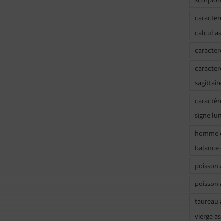
caracter
calcul a
caracter
caracter
sagittair
caractèr
signe lu
homme c
balance 
poisson 
poisson 
taureau 
vierge a