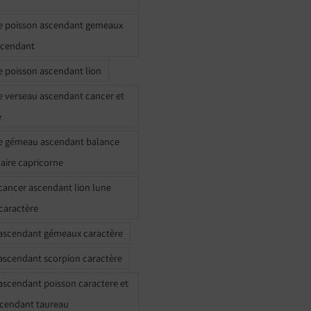
e poisson ascendant gemeaux
scendant
e poisson ascendant lion
e verseau ascendant cancer et
e
e gémeau ascendant balance
naire capricorne
ancer ascendant lion lune
caractère
ascendant gémeaux caractère
ascendant scorpion caractère
ascendant poisson caractere et
scendant taureau