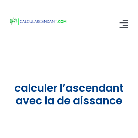
Passer
au
contenu
Tog
Nav
Accueil
Qui sommes nous ?
Calculer mon Ascendant
calculer l’ascendant
Blog
avec la de aissance
Contactez-nous