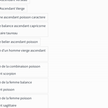
 Ascendant Vierge
ne ascendant poisson caractere
e balance ascendant capricorne
naire taureau
e belier ascendant poisson
e d'un homme vierge ascendant
e de la combinaison poisson
t scorpion
e de la femme balance
nt poisson
e de la femme poisson
t sagittaire