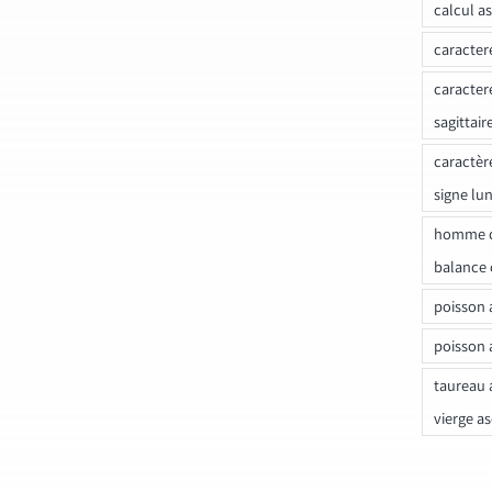
calcul a
caracter
caracter
sagittair
caractèr
signe lu
homme c
balance 
poisson 
poisson 
taureau 
vierge a