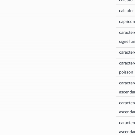
calculer
capricor
caracter
signe lu
caracter
caracter
poisson
caracter
ascendan
caracter
ascenda
caracter
ascendan