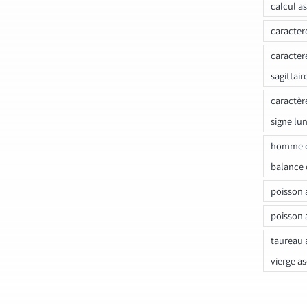
calcul a
caracter
caracter
sagittair
caractèr
signe lu
homme c
balance 
poisson 
poisson 
taureau 
vierge a