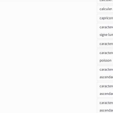
calculer
capricor
caracter
signe lu
caracter
caracter
poisson
caracter
ascendan
caracter
ascenda
caracter
ascendan