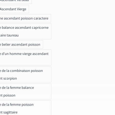
 Ascendant Vierge
ne ascendant poisson caractere
e balance ascendant capricorne
naire taureau
e belier ascendant poisson
e d'un homme vierge ascendant
e de la combinaison poisson
t scorpion
e de la femme balance
nt poisson
e de la femme poisson
t sagittaire