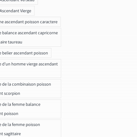
 Ascendant Vierge
ne ascendant poisson caractere
e balance ascendant capricorne
naire taureau
e belier ascendant poisson
e d'un homme vierge ascendant
e de la combinaison poisson
t scorpion
e de la femme balance
nt poisson
e de la femme poisson
t sagittaire