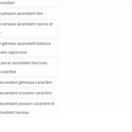
scendant
e poisson ascendant lion
e verseau ascendant cancer et
e
e gémeau ascendant balance
naire capricorne
ancer ascendant lion lune
caractère
ascendant gémeaux caractère
ascendant scorpion caractère
ascendant poisson caractere et
scendant taureau