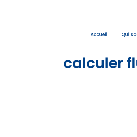
Passer
au
contenu
Accueil
Qui s
calculer 