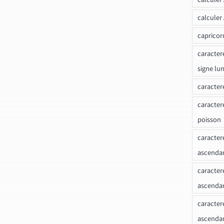
calculer
capricor
caracter
signe lu
caracter
caracter
poisson
caracter
ascendan
caracter
ascenda
caracter
ascendan