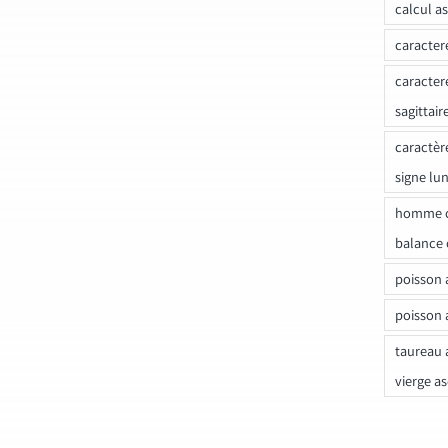
calcul a
caracter
caracter
sagittair
caractèr
signe lu
homme c
balance 
poisson 
poisson 
taureau 
vierge a