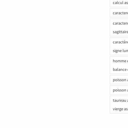
calcul a
caracter
caracter
sagittair
caractèr
signe lu
homme c
balance 
poisson 
poisson 
taureau 
vierge a