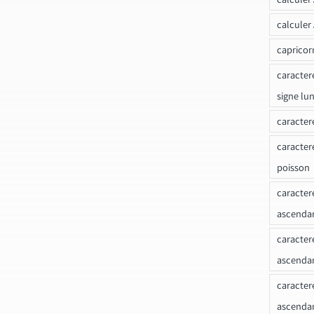
calculer
capricor
caracter
signe lu
caracter
caracter
poisson
caracter
ascendan
caracter
ascenda
caracter
ascendan