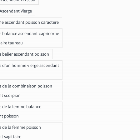
 Ascendant Vierge
ne ascendant poisson caractere
e balance ascendant capricorne
naire taureau
e belier ascendant poisson
e d'un homme vierge ascendant
e de la combinaison poisson
t scorpion
e de la femme balance
nt poisson
e de la femme poisson
t sagittaire