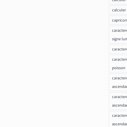
calculer
capricor
caracter
signe lu
caracter
caracter
poisson
caracter
ascendan
caracter
ascenda
caracter
ascendan