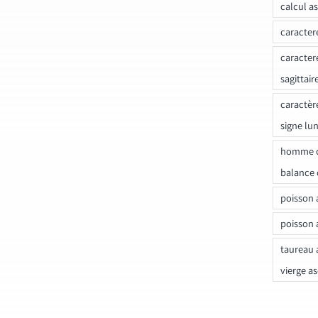
calcul a
caracter
caracter
sagittair
caractèr
signe lu
homme c
balance 
poisson 
poisson 
taureau 
vierge a