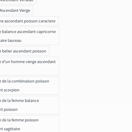
 Ascendant Vierge
ne ascendant poisson caractere
e balance ascendant capricorne
naire taureau
e belier ascendant poisson
e d'un homme vierge ascendant
e de la combinaison poisson
t scorpion
e de la femme balance
nt poisson
e de la femme poisson
t sagittaire