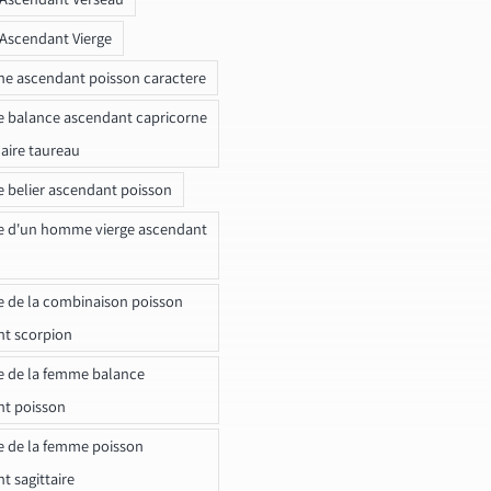
 Ascendant Vierge
ne ascendant poisson caractere
e balance ascendant capricorne
naire taureau
e belier ascendant poisson
e d'un homme vierge ascendant
e de la combinaison poisson
t scorpion
e de la femme balance
nt poisson
e de la femme poisson
t sagittaire