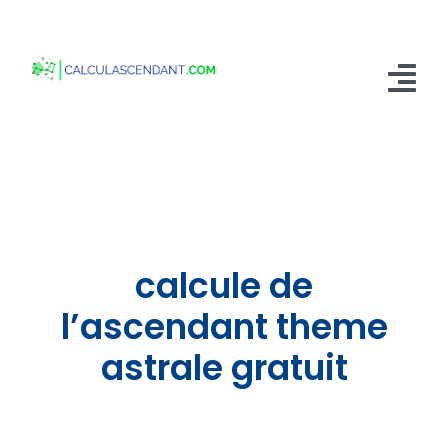
Passer
au
contenu
Tog
Nav
Accueil
Qui sommes nous ?
Calculer mon Ascendant
calcule de
Blog
l’ascendant theme
astrale gratuit
Contactez-nous