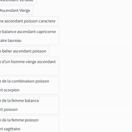
 Ascendant Vierge
ne ascendant poisson caractere
e balance ascendant capricorne
naire taureau
e belier ascendant poisson
e d'un homme vierge ascendant
e de la combinaison poisson
t scorpion
e de la femme balance
nt poisson
e de la femme poisson
t sagittaire