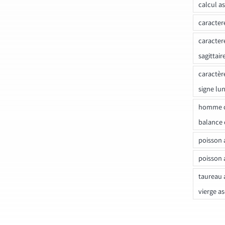
calcul a
caracter
caracter
sagittair
caractèr
signe lu
homme c
balance 
poisson 
poisson 
taureau 
vierge a