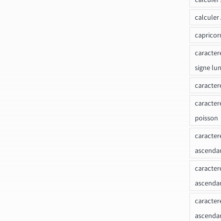
calculer
capricor
caracter
signe lu
caracter
caracter
poisson
caracter
ascendan
caracter
ascenda
caracter
ascendan