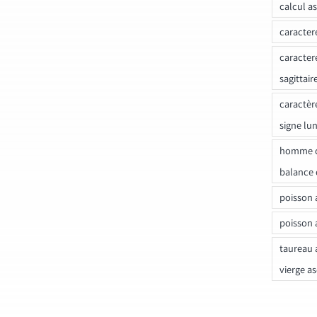
calcul a
caracter
caracter
sagittair
caractèr
signe lu
homme c
balance 
poisson 
poisson 
taureau 
vierge a