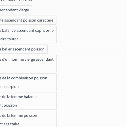
 Ascendant Vierge
ne ascendant poisson caractere
e balance ascendant capricorne
naire taureau
e belier ascendant poisson
e d'un homme vierge ascendant
e de la combinaison poisson
t scorpion
e de la femme balance
nt poisson
e de la femme poisson
t sagittaire