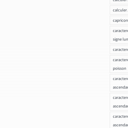
calculer
capricor
caracter
signe lu
caracter
caracter
poisson
caracter
ascendan
caracter
ascenda
caracter
ascendan