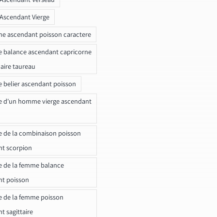
 Ascendant Vierge
ne ascendant poisson caractere
e balance ascendant capricorne
naire taureau
e belier ascendant poisson
e d'un homme vierge ascendant
e de la combinaison poisson
t scorpion
e de la femme balance
nt poisson
e de la femme poisson
t sagittaire