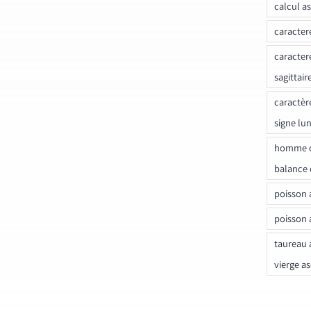
calcul a
caracter
caracter
sagittair
caractèr
signe lu
homme c
balance 
poisson 
poisson 
taureau 
vierge a