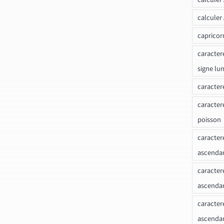
calculer
capricor
caracter
signe lu
caracter
caracter
poisson
caracter
ascendan
caracter
ascenda
caracter
ascendan