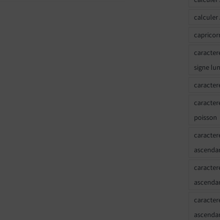
calculer
capricor
caracter
signe lu
caracter
caracter
poisson
caracter
ascendan
caracter
ascenda
caracter
ascendan