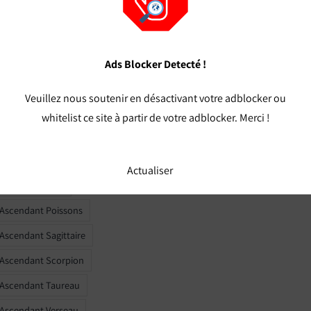
t Verseau calcul
t Vierge calcul
 Ascendant Balance
Ads Blocker Detecté !
 Ascendant Bélier
Veuillez nous soutenir en désactivant votre adblocker ou
 Ascendant Cancer
whitelist ce site à partir de votre adblocker. Merci !
 Ascendant Capricorne
r Ascendant Gémeaux
Actualiser
 Ascendant Lion
 Ascendant Poissons
 Ascendant Sagittaire
 Ascendant Scorpion
 Ascendant Taureau
 Ascendant Verseau