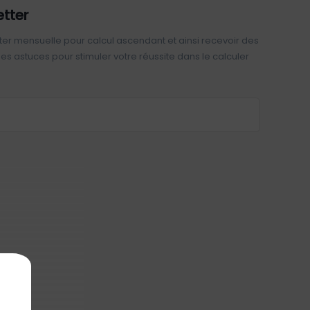
etter
ter mensuelle pour calcul ascendant et ainsi recevoir des
 des astuces pour stimuler votre réussite dans le calculer