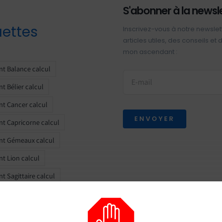
S'abonner à la newsl
uettes
Inscrivez-vous à notre newslet
articles utiles, des conseils et
mon ascendant :
t Balance calcul
t Bélier calcul
t Cancer calcul
ENVOYER
t Capricorne calcul
nt Gémeaux calcul
t Lion calcul
t Sagittaire calcul
t Scorpion calcul
t Taureau calcul