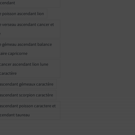
scendant
e poisson ascendant lion
e verseau ascendant cancer et
e
e gémeau ascendant balance
naire capricorne
ancer ascendant lion lune
caractère
ascendant gémeaux caractère
ascendant scorpion caractère
ascendant poisson caractere et
scendant taureau