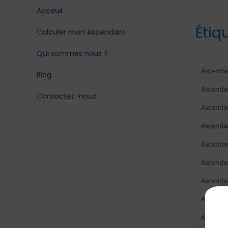
Acceuil
Étiq
Calculer mon Ascendant
Qui sommes nous ?
Ascendan
Blog
Ascendan
Contactez-nous
Ascendan
Ascendan
Ascenda
Ascendan
Ascendan
Ascendan
Ascendan