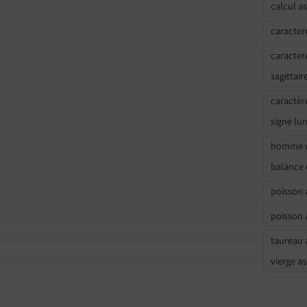
calcul a
caracter
caracter
sagittair
caractèr
signe lu
homme c
balance 
poisson 
poisson 
taureau 
vierge a