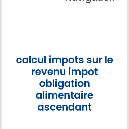
Accu
Qui sommes nou
Calculer mon Ascend
calcul impots sur le
B
revenu impot
obligation
Contactez-n
alimentaire
ascendant