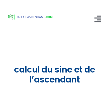
Passer
au
contenu
Tog
Nav
Accueil
Qui sommes nous ?
Calculer mon Ascendant
calcul du sine et de
Blog
l’ascendant
Contactez-nous