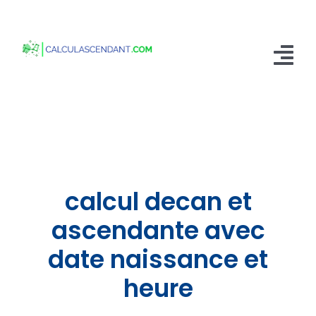
Passer
au
contenu
Tog
Nav
Accueil
Qui sommes nous ?
Calculer mon Ascendant
calcul decan et
Blog
ascendante avec
date naissance et
Contactez-nous
heure