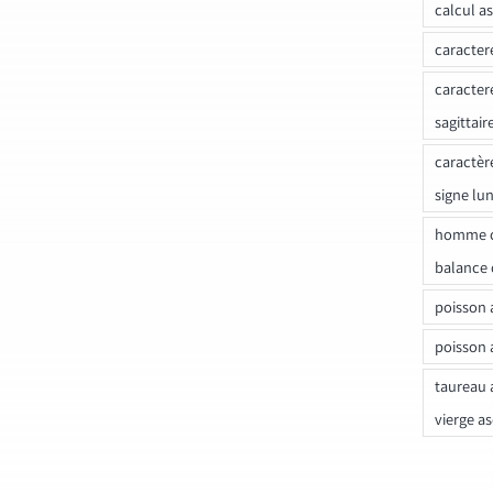
calcul a
caracter
caracter
sagittair
caractèr
signe lu
homme c
balance 
poisson 
poisson 
taureau 
vierge a