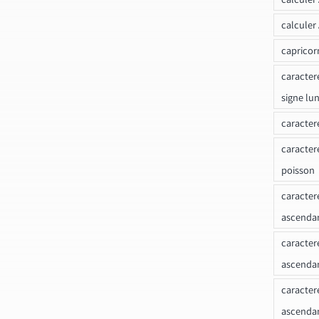
calculer
capricor
caracter
signe lu
caracter
caracter
poisson
caracter
ascendan
caracter
ascenda
caracter
ascendan