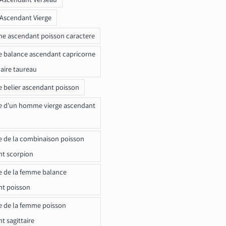
 Ascendant Vierge
ne ascendant poisson caractere
e balance ascendant capricorne
naire taureau
e belier ascendant poisson
e d'un homme vierge ascendant
e de la combinaison poisson
t scorpion
e de la femme balance
nt poisson
e de la femme poisson
t sagittaire