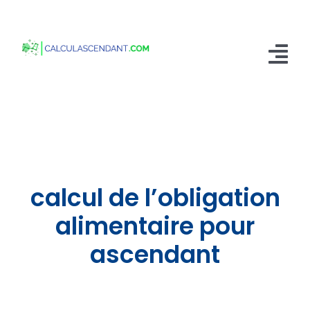
Passer
au
contenu
Tog
Nav
Accueil
Qui sommes nous ?
Calculer mon Ascendant
calcul de l’obligation
Blog
alimentaire pour
ascendant
Contactez-nous