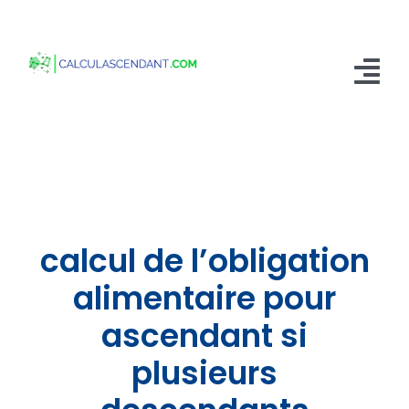
Passer
au
contenu
Tog
Nav
Accueil
Qui sommes nous ?
Calculer mon Ascendant
calcul de l’obligation
Blog
alimentaire pour
ascendant si
Contactez-nous
plusieurs