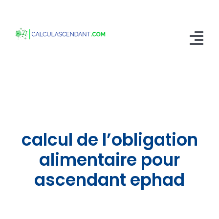
Passer
au
contenu
Tog
Nav
Accueil
Qui sommes nous ?
Calculer mon Ascendant
calcul de l’obligation
Blog
alimentaire pour
ascendant ephad
Contactez-nous