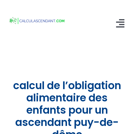
Passer
au
contenu
Tog
Nav
Accueil
Qui sommes nous ?
Calculer mon Ascendant
calcul de l’obligation
Blog
alimentaire des
enfants pour un
Contactez-nous
ascendant puy-de-