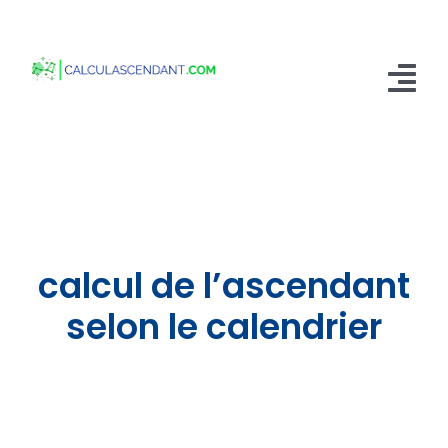
Passer
au
contenu
Tog
Nav
Accueil
Qui sommes nous ?
Calculer mon Ascendant
calcul de l’ascendant
Blog
selon le calendrier
Contactez-nous