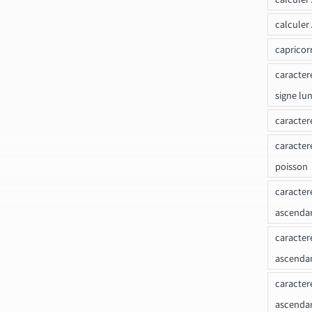
calculer
capricor
caracter
signe lu
caracter
caracter
poisson
caracter
ascendan
caracter
ascenda
caracter
ascendan