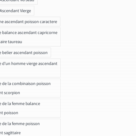
 Ascendant Vierge
ne ascendant poisson caractere
e balance ascendant capricorne
naire taureau
e belier ascendant poisson
e d'un homme vierge ascendant
e de la combinaison poisson
t scorpion
e de la femme balance
nt poisson
e de la femme poisson
t sagittaire