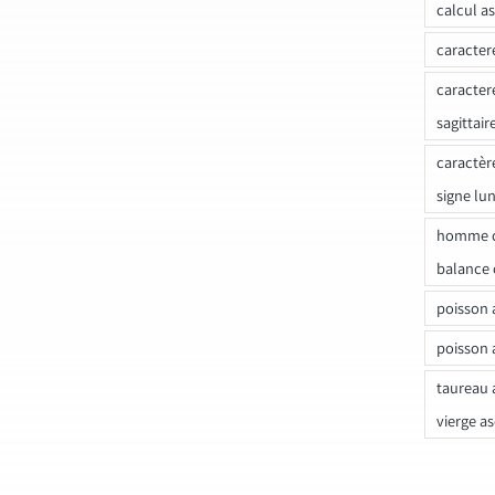
calcul a
caracter
caracter
sagittair
caractèr
signe lu
homme c
balance 
poisson 
poisson 
taureau 
vierge a