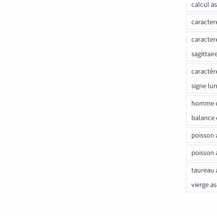
calcul a
caracter
caracter
sagittair
caractèr
signe lu
homme c
balance 
poisson 
poisson 
taureau 
vierge a