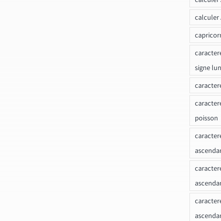
calculer
capricor
caracter
signe lu
caracter
caracter
poisson
caracter
ascendan
caracter
ascenda
caracter
ascendan