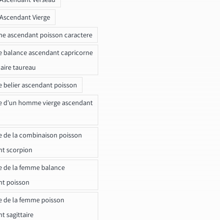
 Ascendant Vierge
ne ascendant poisson caractere
e balance ascendant capricorne
naire taureau
e belier ascendant poisson
e d'un homme vierge ascendant
e de la combinaison poisson
t scorpion
e de la femme balance
nt poisson
e de la femme poisson
t sagittaire