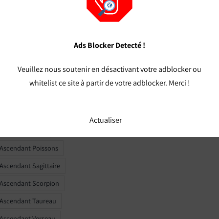
t Verseau calcul
t Vierge calcul
 Ascendant Balance
Ads Blocker Detecté !
 Ascendant Bélier
Veuillez nous soutenir en désactivant votre adblocker ou
 Ascendant Cancer
whitelist ce site à partir de votre adblocker. Merci !
 Ascendant Capricorne
r Ascendant Gémeaux
Actualiser
 Ascendant Lion
 Ascendant Poissons
 Ascendant Sagittaire
 Ascendant Scorpion
 Ascendant Taureau
 Ascendant Verseau