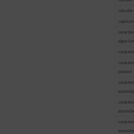
calculer
capricor
caracter
signe lu
caracter
caracter
poisson
caracter
ascendan
caracter
ascenda
caracter
ascendan