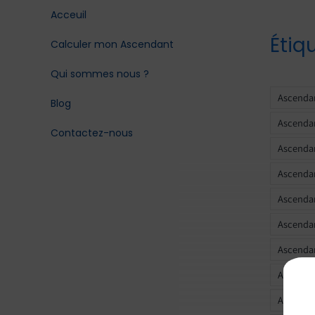
Acceuil
Étiq
Calculer mon Ascendant
Qui sommes nous ?
Ascendan
Blog
Ascendan
Contactez-nous
Ascendan
Ascendan
Ascenda
Ascendan
Ascendan
Ascendan
Ascendan