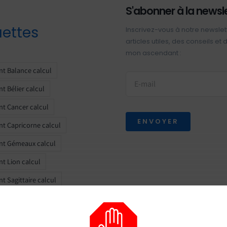
S'abonner à la newsl
uettes
Inscrivez-vous à notre newslet
articles utiles, des conseils et
mon ascendant :
t Balance calcul
t Bélier calcul
t Cancer calcul
ENVOYER
t Capricorne calcul
nt Gémeaux calcul
t Lion calcul
t Sagittaire calcul
t Scorpion calcul
t Taureau calcul