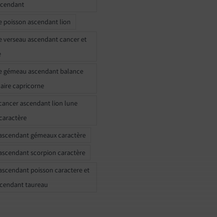
scendant
e poisson ascendant lion
e verseau ascendant cancer et
e
e gémeau ascendant balance
naire capricorne
ancer ascendant lion lune
caractère
ascendant gémeaux caractère
ascendant scorpion caractère
ascendant poisson caractere et
scendant taureau