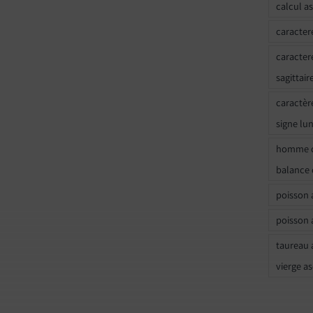
calcul a
caracter
caracter
sagittair
caractèr
signe lu
homme c
balance 
poisson 
poisson 
taureau 
vierge a