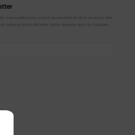
etter
ter mensuelle pour calcul ascendant et ainsi recevoir des
 des astuces pour stimuler votre réussite dans le calculer