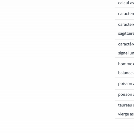
calcul a
caracter
caracter
sagittair
caractèr
signe lu
homme c
balance 
poisson 
poisson 
taureau 
vierge a