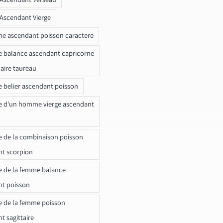
 Ascendant Vierge
ne ascendant poisson caractere
e balance ascendant capricorne
naire taureau
e belier ascendant poisson
e d'un homme vierge ascendant
e de la combinaison poisson
t scorpion
e de la femme balance
nt poisson
e de la femme poisson
t sagittaire