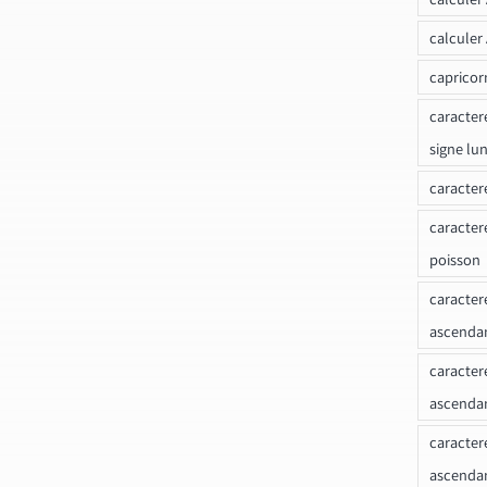
calculer
capricor
caracter
signe lu
caracter
caracter
poisson
caracter
ascendan
caracter
ascenda
caracter
ascendan