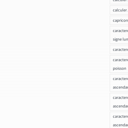
calculer
capricor
caracter
signe lu
caracter
caracter
poisson
caracter
ascendan
caracter
ascenda
caracter
ascendan