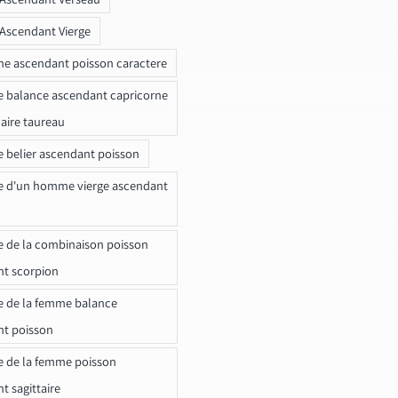
 Ascendant Vierge
ne ascendant poisson caractere
e balance ascendant capricorne
naire taureau
e belier ascendant poisson
e d'un homme vierge ascendant
e de la combinaison poisson
t scorpion
e de la femme balance
nt poisson
e de la femme poisson
t sagittaire