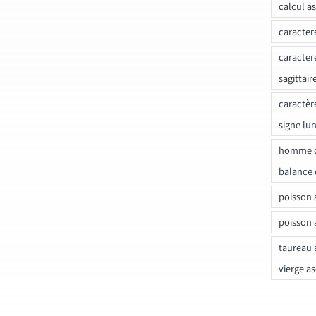
calcul a
caracter
caracter
sagittair
caractèr
signe lu
homme c
balance 
poisson 
poisson 
taureau 
vierge a