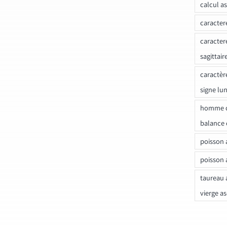
calcul a
caracter
caracter
sagittair
caractèr
signe lu
homme c
balance 
poisson 
poisson 
taureau 
vierge a