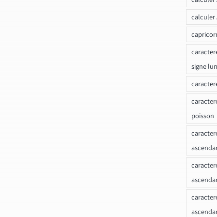
calculer
capricor
caracter
signe lu
caracter
caracter
poisson
caracter
ascendan
caracter
ascenda
caracter
ascendan