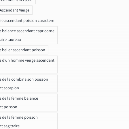
 Ascendant Vierge
ne ascendant poisson caractere
e balance ascendant capricorne
naire taureau
e belier ascendant poisson
e d'un homme vierge ascendant
e de la combinaison poisson
t scorpion
e de la femme balance
nt poisson
e de la femme poisson
t sagittaire