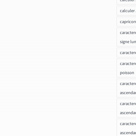
calculer
capricor
caracter
signe lu
caracter
caracter
poisson
caracter
ascendan
caracter
ascenda
caracter
ascendan