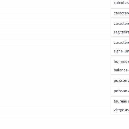
calcul a
caracter
caracter
sagittair
caractèr
signe lu
homme c
balance 
poisson 
poisson 
taureau 
vierge a