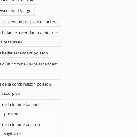
 Ascendant Vierge
ne ascendant poisson caractere
e balance ascendant capricorne
naire taureau
e belier ascendant poisson
e d'un homme vierge ascendant
e de la combinaison poisson
t scorpion
e de la femme balance
nt poisson
e de la femme poisson
t sagittaire