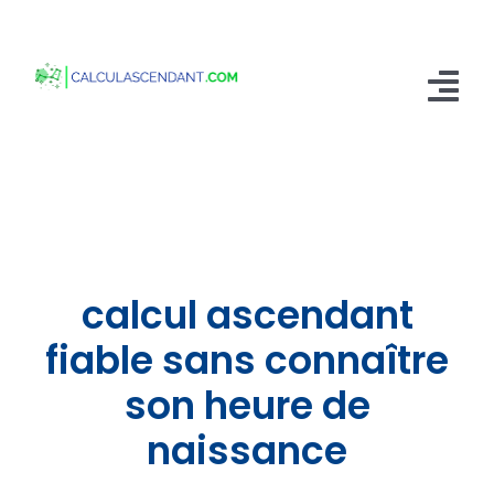
Passer
au
contenu
Tog
Nav
Accueil
Qui sommes nous ?
Calculer mon Ascendant
calcul ascendant
Blog
fiable sans connaître
son heure de
Contactez-nous
naissance