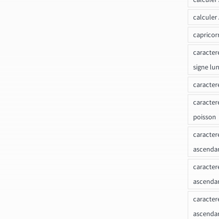
calculer
capricor
caracter
signe lu
caracter
caracter
poisson
caracter
ascendan
caracter
ascenda
caracter
ascendan