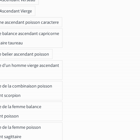
 Ascendant Vierge
ne ascendant poisson caractere
e balance ascendant capricorne
naire taureau
e belier ascendant poisson
e d'un homme vierge ascendant
e de la combinaison poisson
t scorpion
e de la femme balance
nt poisson
e de la femme poisson
t sagittaire