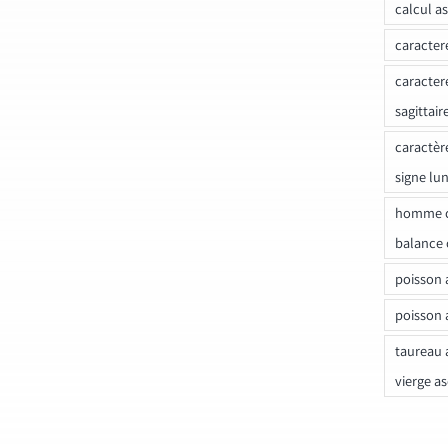
calcul a
caracter
caracter
sagittair
caractèr
signe lu
homme c
balance 
poisson 
poisson 
taureau 
vierge a