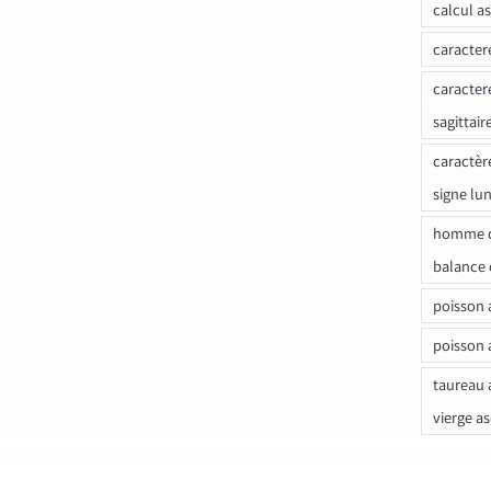
calcul a
caracter
caracter
sagittair
caractèr
signe lu
homme c
balance 
poisson 
poisson 
taureau 
vierge a