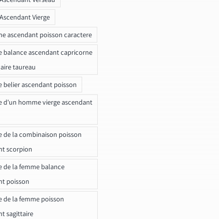
 Ascendant Vierge
ne ascendant poisson caractere
e balance ascendant capricorne
naire taureau
e belier ascendant poisson
e d'un homme vierge ascendant
e de la combinaison poisson
t scorpion
e de la femme balance
nt poisson
e de la femme poisson
t sagittaire