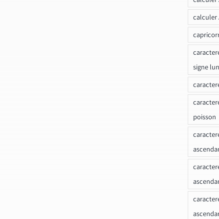
calculer
capricor
caracter
signe lu
caracter
caracter
poisson
caracter
ascendan
caracter
ascenda
caracter
ascendan