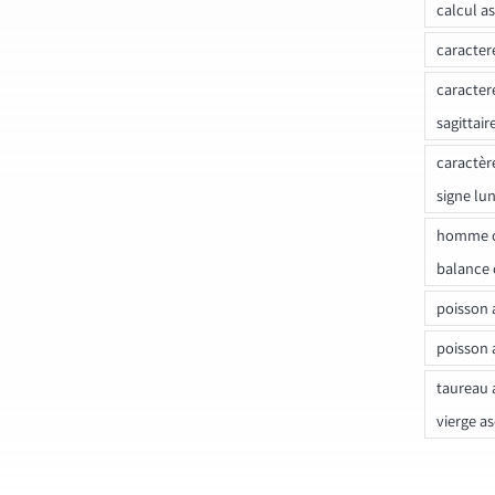
calcul a
caracter
caracter
sagittair
caractèr
signe lu
homme c
balance 
poisson 
poisson 
taureau 
vierge a