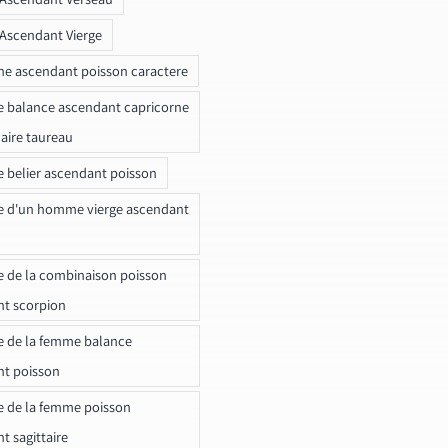
 Ascendant Vierge
ne ascendant poisson caractere
e balance ascendant capricorne
naire taureau
e belier ascendant poisson
e d'un homme vierge ascendant
e de la combinaison poisson
t scorpion
e de la femme balance
nt poisson
e de la femme poisson
t sagittaire