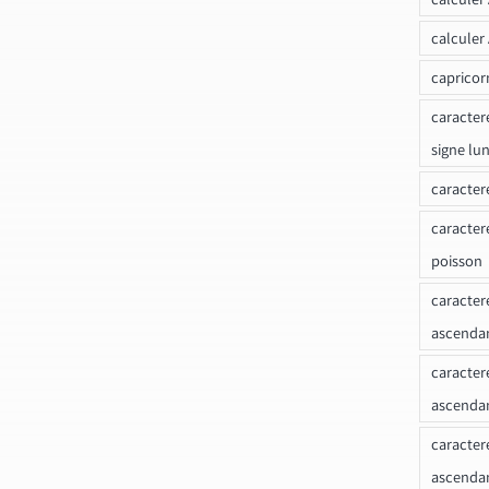
calculer
capricor
caracter
signe lu
caracter
caracter
poisson
caracter
ascendan
caracter
ascenda
caracter
ascendan