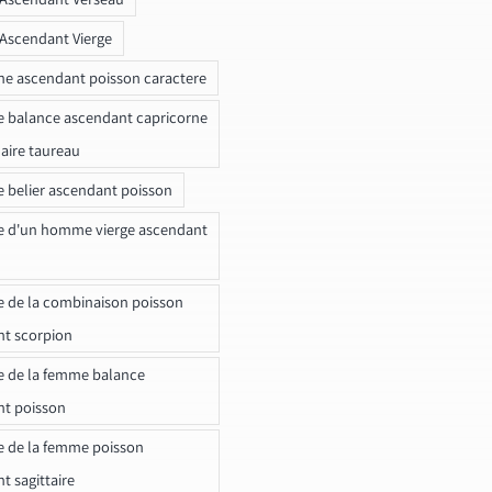
 Ascendant Vierge
ne ascendant poisson caractere
e balance ascendant capricorne
naire taureau
e belier ascendant poisson
e d'un homme vierge ascendant
e de la combinaison poisson
t scorpion
e de la femme balance
nt poisson
e de la femme poisson
t sagittaire