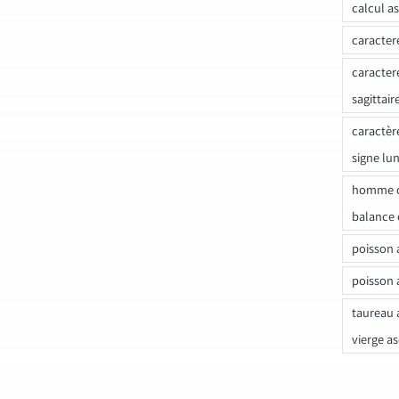
calcul a
caracter
caracter
sagittair
caractèr
signe lu
homme c
balance 
poisson 
poisson 
taureau 
vierge a