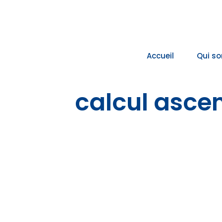
Passer
au
contenu
Accueil
Qui s
calcul asce