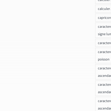
calculer
capricor
caracter
signe lu
caracter
caracter
poisson
caracter
ascendan
caracter
ascenda
caracter
ascendan