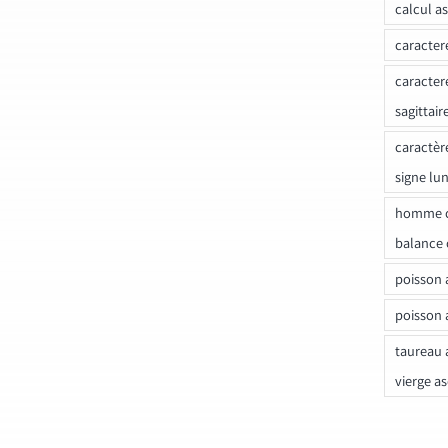
calcul a
caracter
caracter
sagittair
caractèr
signe lu
homme c
balance 
poisson 
poisson 
taureau 
vierge a