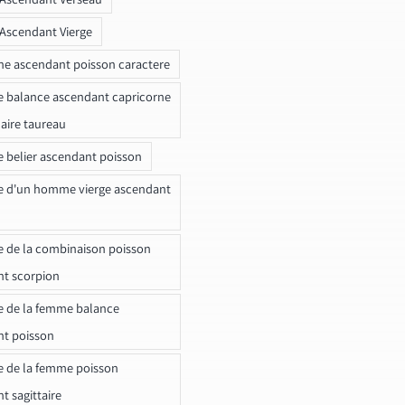
 Ascendant Vierge
ne ascendant poisson caractere
e balance ascendant capricorne
naire taureau
e belier ascendant poisson
e d'un homme vierge ascendant
e de la combinaison poisson
t scorpion
e de la femme balance
nt poisson
e de la femme poisson
t sagittaire