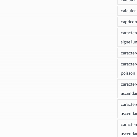
calculer
capricor
caracter
signe lu
caracter
caracter
poisson
caracter
ascendan
caracter
ascenda
caracter
ascendan