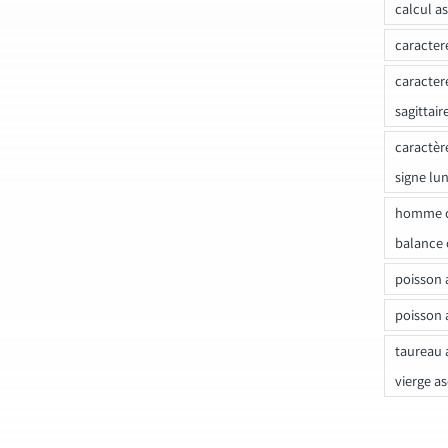
calcul a
caracter
caracter
sagittair
caractèr
signe lu
homme c
balance 
poisson 
poisson 
taureau 
vierge a