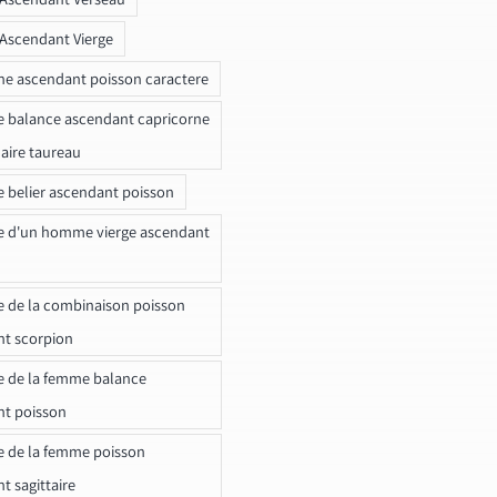
 Ascendant Vierge
ne ascendant poisson caractere
e balance ascendant capricorne
naire taureau
e belier ascendant poisson
e d'un homme vierge ascendant
e de la combinaison poisson
t scorpion
e de la femme balance
nt poisson
e de la femme poisson
t sagittaire