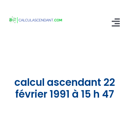
Passer
au
contenu
Tog
Nav
Accueil
Qui sommes nous ?
Calculer mon Ascendant
calcul ascendant 22
Blog
février 1991 à 15 h 47
Contactez-nous