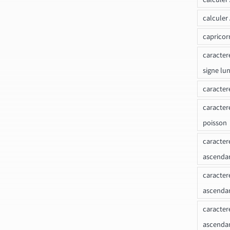
calculer
capricor
caracter
signe lu
caracter
caracter
poisson
caracter
ascendan
caracter
ascenda
caracter
ascendan