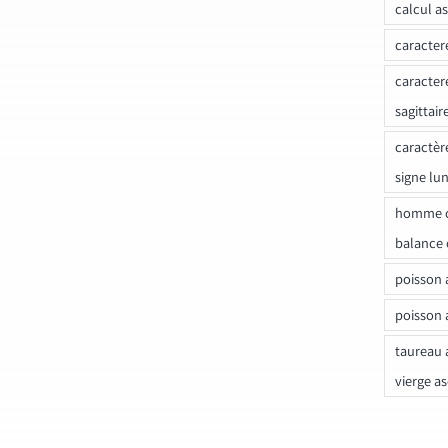
calcul a
caracter
caracter
sagittair
caractèr
signe lu
homme c
balance 
poisson 
poisson 
taureau 
vierge a