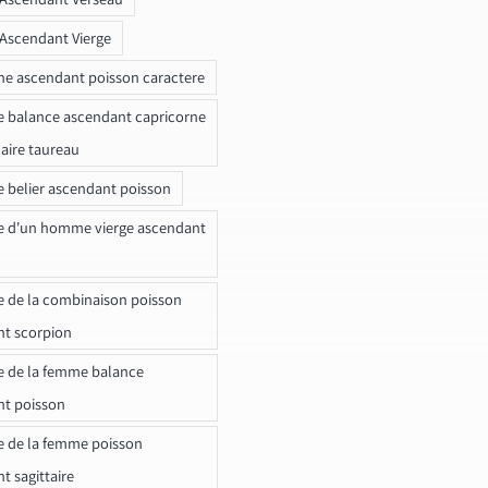
 Ascendant Vierge
ne ascendant poisson caractere
e balance ascendant capricorne
naire taureau
e belier ascendant poisson
e d'un homme vierge ascendant
e de la combinaison poisson
t scorpion
e de la femme balance
nt poisson
e de la femme poisson
t sagittaire