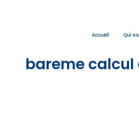
Passer
au
contenu
Accueil
Qui s
bareme calcul 