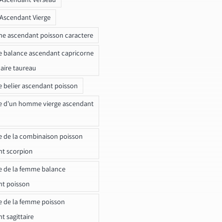
 Ascendant Vierge
ne ascendant poisson caractere
e balance ascendant capricorne
naire taureau
e belier ascendant poisson
e d'un homme vierge ascendant
e de la combinaison poisson
t scorpion
e de la femme balance
nt poisson
e de la femme poisson
t sagittaire