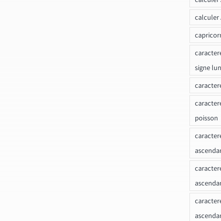
calculer
capricor
caracter
signe lu
caracter
caracter
poisson
caracter
ascendan
caracter
ascenda
caracter
ascendan