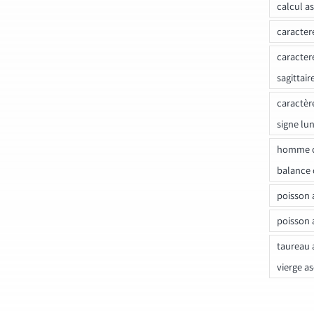
calcul a
caracter
caracter
sagittair
caractèr
signe lu
homme c
balance 
poisson 
poisson 
taureau 
vierge a