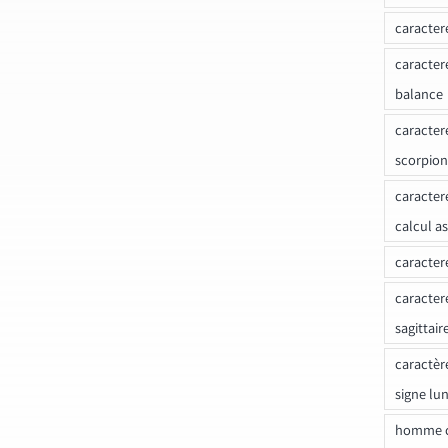
caracter
caracter
balance
caracter
scorpion
caracter
calcul a
caracter
caracter
sagittair
caractèr
signe lu
homme c