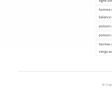
signe lu
homme c
balance 
poisson 
poisson 
taureau 
vierge a
© Copy