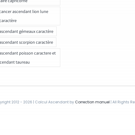
naire capricorne
ancer ascendant lion lune
caractère
ascendant gémeaux caractère
ascendant scorpion caractère
ascendant poisson caractere et
scendant taureau
right 2012 - 2026 | Calcul Ascendant by
Correction manuel
| All Rights R