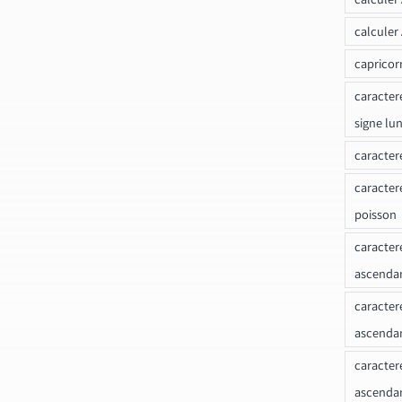
calculer
capricor
caracter
signe lu
caracter
caracter
poisson
caracter
ascendan
caracter
ascenda
caracter
ascendan