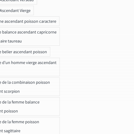
 Ascendant Vierge
ne ascendant poisson caractere
e balance ascendant capricorne
naire taureau
e belier ascendant poisson
e d'un homme vierge ascendant
e de la combinaison poisson
t scorpion
e de la femme balance
nt poisson
e de la femme poisson
t sagittaire