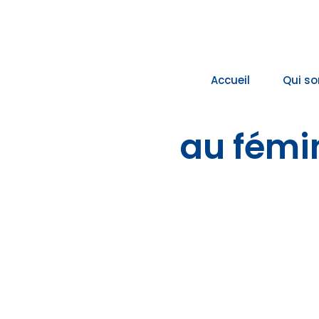
Passer
au
contenu
Accueil
Qui s
au fémi