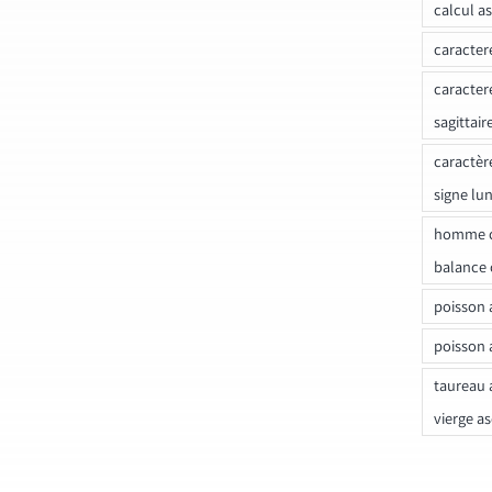
calcul a
caracter
caracter
sagittair
caractèr
signe lu
homme c
balance 
poisson 
poisson 
taureau 
vierge a