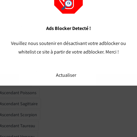
t Verseau calcul
t Vierge calcul
 Ascendant Balance
Ads Blocker Detecté !
 Ascendant Bélier
Veuillez nous soutenir en désactivant votre adblocker ou
 Ascendant Cancer
whitelist ce site à partir de votre adblocker. Merci !
 Ascendant Capricorne
r Ascendant Gémeaux
Actualiser
 Ascendant Lion
 Ascendant Poissons
 Ascendant Sagittaire
 Ascendant Scorpion
 Ascendant Taureau
 Ascendant Verseau