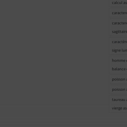
calcul a
caracter
caracter
sagittair
caractèr
signe lu
homme c
balance 
poisson 
poisson 
taureau 
vierge a