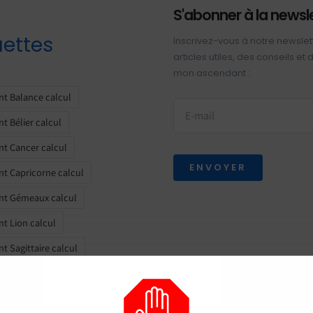
S'abonner à la newsl
uettes
Inscrivez-vous à notre newslet
articles utiles, des conseils et
mon ascendant :
t Balance calcul
t Bélier calcul
t Cancer calcul
ENVOYER
t Capricorne calcul
nt Gémeaux calcul
t Lion calcul
t Sagittaire calcul
t Scorpion calcul
t Taureau calcul