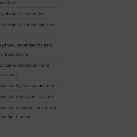
scendant
e poisson ascendant lion
e verseau ascendant cancer et
e
e gémeau ascendant balance
naire capricorne
ancer ascendant lion lune
caractère
ascendant gémeaux caractère
ascendant scorpion caractère
ascendant poisson caractere et
scendant taureau