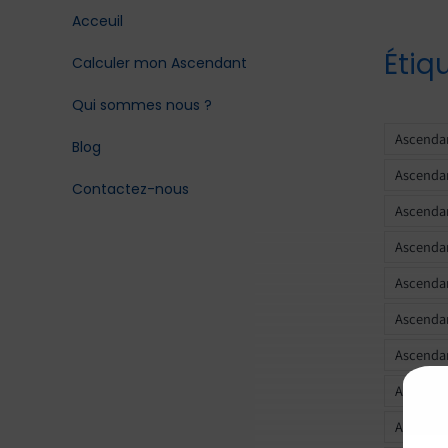
Acceuil
Étiq
Calculer mon Ascendant
Qui sommes nous ?
Ascendan
Blog
Ascendan
Contactez-nous
Ascendan
Ascendan
Ascenda
Ascendan
Ascendan
Ascendan
Ascendan