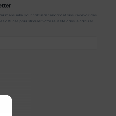
etter
ter mensuelle pour calcul ascendant et ainsi recevoir des
 des astuces pour stimuler votre réussite dans le calculer