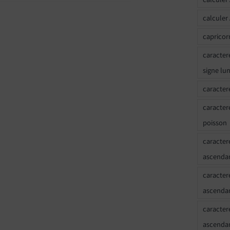
calculer
capricor
caracter
signe lu
caracter
caracter
poisson
caracter
ascendan
caracter
ascenda
caracter
ascendan