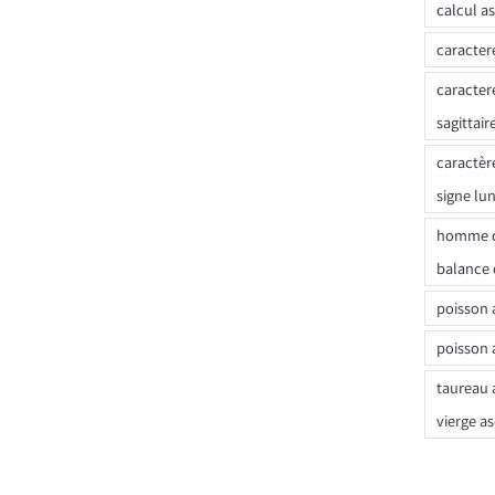
calcul a
caracter
caracter
sagittair
caractèr
signe lu
homme c
balance 
poisson 
poisson 
taureau 
vierge a