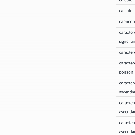
calculer
capricor
caracter
signe lu
caracter
caracter
poisson
caracter
ascendan
caracter
ascenda
caracter
ascendan