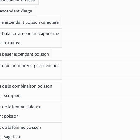
 Ascendant Vierge
ne ascendant poisson caractere
e balance ascendant capricorne
naire taureau
e belier ascendant poisson
e d'un homme vierge ascendant
e de la combinaison poisson
t scorpion
e de la femme balance
nt poisson
e de la femme poisson
t sagittaire